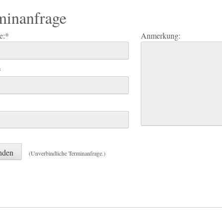
minanfrage
e:*
Anmerkung:
*
(Unverbindliche Terminanfrage.)